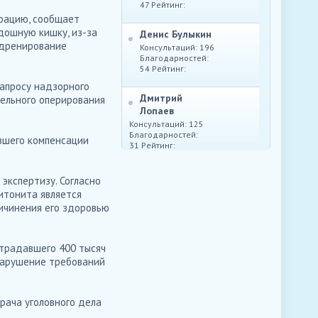
47 Рейтинг:
рацию, сообщает
дошную кишку, из-за
Денис Булыкин
 дренирование
Консультаций: 196
Благодарностей:
54 Рейтинг:
запросу надзорного
Дмитрий
тельного оперирования
Лопаев
Консультаций: 125
Благодарностей:
евшего компенсации
31 Рейтинг:
Юрий Маркелов
Консультаций: 214
экспертизу. Согласно
Благодарностей:
итонита является
62 Рейтинг:
ичинения его здоровью
страдавшего 400 тысяч
 нарушение требований
рача уголовного дела