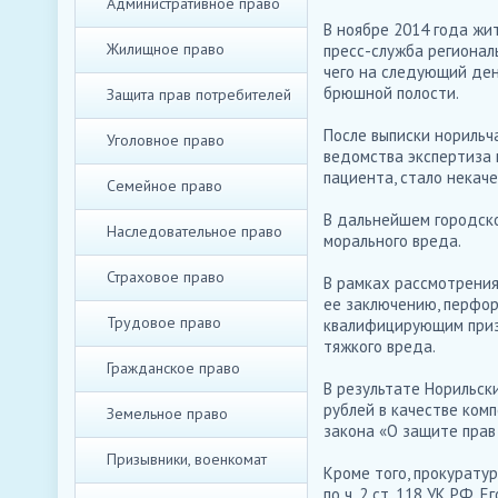
Административное право
В ноябре 2014 года жи
Жилищное право
пресс-служба регионал
чего на следующий ден
брюшной полости.
Защита прав потребителей
После выписки норильч
Уголовное право
ведомства экспертиза 
пациента, стало некач
Семейное право
В дальнейшем городско
Наследовательное право
морального вреда.
Страховое право
В рамках рассмотрения
ее заключению, перфо
Трудовое право
квалифицирующим призн
тяжкого вреда.
Гражданское право
В результате Норильск
рублей в качестве ком
Земельное право
закона «О защите прав
Призывники, военкомат
Кроме того, прокурату
по ч. 2 ст. 118 УК РФ.