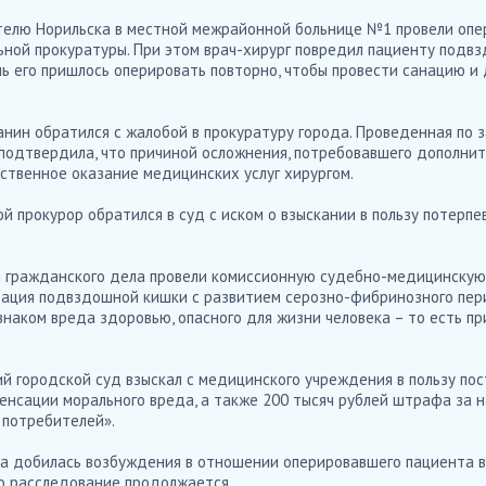
телю Норильска в местной межрайонной больнице №1 провели опе
ьной прокуратуры. При этом врач-хирург повредил пациенту подвз
ь его пришлось оперировать повторно, чтобы провести санацию и
анин обратился с жалобой в прокуратуру города. Проведенная по 
подтвердила, что причиной осложнения, потребовавшего дополни
ественное оказание медицинских услуг хирургом.
й прокурор обратился в суд с иском о взыскании в пользу потерп
 гражданского дела провели комиссионную судебно-медицинскую 
рация подвздошной кишки с развитием серозно-фибринозного пер
аком вреда здоровью, опасного для жизни человека – то есть пр
ий городской суд взыскал с медицинского учреждения в пользу по
пенсации морального вреда, а также 200 тысяч рублей штрафа за
 потребителей».
ра добилась возбуждения в отношении оперировавшего пациента в
 Его расследование продолжается.