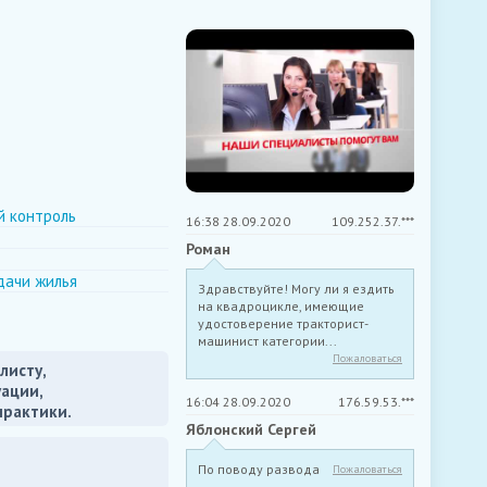
й контроль
16:38 28.09.2020
109.252.37.***
Роман
дачи жилья
Здравствуйте! Могу ли я ездить
на квадроцикле, имеющие
удостоверение тракторист-
машинист категории...
Пожаловаться
листу,
уации,
16:04 28.09.2020
176.59.53.***
практики.
Яблонский Сергей
По поводу развода
Пожаловаться