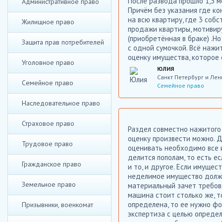
После развода прошло 1,3 м
Административное право
Причём без указания где ко
на всю квартиру, где 3 соб
Жилищное право
продажи квартиры, мотивиру
(приобретённая в браке) .Н
Защита прав потребителей
с одной сумочкой. Всё нажи
оценку имущества, которое 
Уголовное право
ЮЛИЯ
Санкт Петербург и Лен
Семейное право
Семейное право
Наследовательное право
Страховое право
Раздел совместно нажитого
оценку произвести можно. Д
Трудовое право
оценивать необходимо все и
делится пополам, то есть е
Гражданское право
и то, и другое. Если имущес
неделимое имущество долже
Земельное право
материальный зачет требова
машина стоит столько же, т
определена, то ее нужно ф
Призывники, военкомат
экспертиза с целью опреде