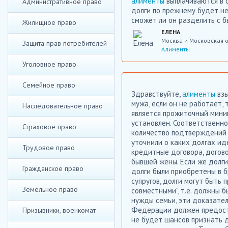
алименты
выплачиваются в 
Административное право
долги по прежнему будет не
сможет ли он разделить с б
Жилищное право
ЕЛЕНА
Москва и Московская 
Защита прав потребителей
Алименты
Уголовное право
Семейное право
Здравствуйте,
алименты
взы
мужа, если он не работает, 
Наследовательное право
является прожиточный миним
установлен. Соответственно
Страховое право
количество подтверждений 
уточнили о каких долгах иде
Трудовое право
кредитные договора, догово
бывшей жены. Если же долги
Гражданское право
долги были приобретены в 
супругов, долги могут быть
Земельное право
совместными", т.е. должны 
нужды семьи, эти доказател
Федерации должен предостав
Призывники, военкомат
не будет шансов признать 