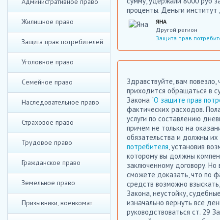
сумму, удержали 8000 руб з
Административное право
проценты. Деньги институт 
Жилищное право
ЯНА
Другой регион
Защита прав потребит
Защита прав потребителей
Уголовное право
Здравствуйте, вам повезло,
Семейное право
приходится обращаться в су
Закона "
О защите прав пот
Наследовательное право
фактических расходов. Пола
услуги по составлению днев
Страховое право
причем не только на оказан
обязательства и должны их
Трудовое право
потребителя
, установив во
которому вы должны компенс
Гражданское право
заключенному договору. Но 
сможете доказать, что по 
Земельное право
средств возможно взыскать,
Закона, неустойку, судебны
изначально вернуть все день
Призывники, военкомат
руководствоваться ст. 29 За