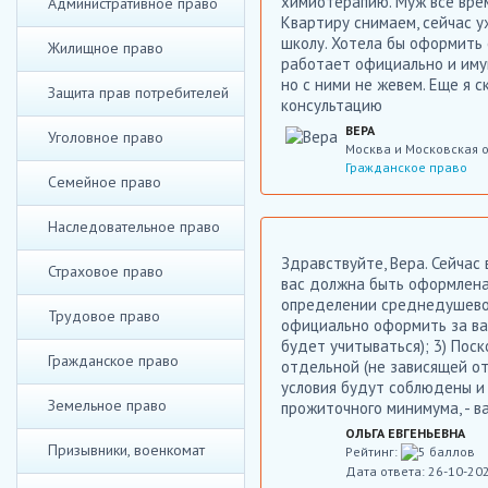
химиотерапию. Муж все врем
Административное право
Квартиру снимаем, сейчас уж
школу. Хотела бы оформить 
Жилищное право
работает официально и имущ
но с ними не жевем. Еще я 
Защита прав потребителей
консультацию
ВЕРА
Уголовное право
Москва и Московская 
Гражданское право
Семейное право
Наследовательное право
Здравствуйте, Вера. Сейчас
Страховое право
вас должна быть оформлена
определении среднедушевог
Трудовое право
официально оформить за ва
будет учитываться); 3) Пос
Гражданское право
отдельной (не зависящей от
условия будут соблюдены и
Земельное право
прожиточного минимума, - в
ОЛЬГА ЕВГЕНЬЕВНА
Призывники, военкомат
Рейтинг:
Дата ответа: 26-10-20