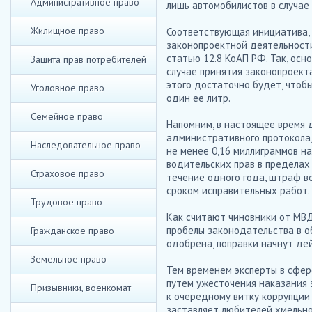
Административное право
лишь автомобилистов в случае
Жилищное право
Соответствующая инициатива,
законопроектной деятельности
статью 12.8 КоАП РФ. Так, осн
Защита прав потребителей
случае принятия законопроекта
этого достаточно будет, чтобы
Уголовное право
один ее литр.
Семейное право
Напомним, в настоящее время 
административного протокола,
Наследовательное право
не менее 0,16 миллиграммов на
водительских прав в пределах
Страховое право
течение одного года, штраф в
сроком исправительных работ.
Трудовое право
Как считают чиновники от МВД
пробелы законодательства в о
Гражданское право
одобрена, поправки начнут дей
Земельное право
Тем временем эксперты в сфер
путем ужесточения наказания 
Призывники, военкомат
к очередному витку коррупции 
заставляет любителей хмельно