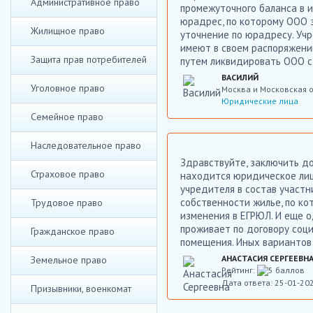
Административное право
промежуточного баланса в и
юрадрес, по которому ООО з
Жилищное право
уточнение по юрадресу. Учр
имеют в своем распоряжени
Защита прав потребителей
путем ликвидировать ООО с
ВАСИЛИЙ
Уголовное право
Москва и Московская 
Юридические лица
Семейное право
Наследовательное право
Здравствуйте, заключить д
Страховое право
находится юридическое лицо
учредителя в состав участн
собственности жилье, по ко
Трудовое право
изменения в ЕГРЮЛ. И еще 
проживает по договору соци
Гражданское право
помещения. Иных вариантов 
АНАСТАСИЯ СЕРГЕЕВН
Земельное право
Рейтинг:
Дата ответа: 25-01-20
Призывники, военкомат