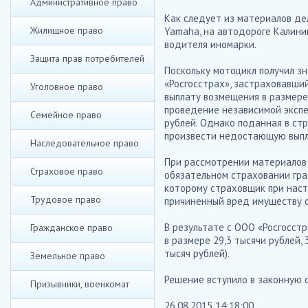
Административное право
Как следует из материалов дел
Жилищное право
Yamaha, на автодороге Калини
водителя иномарки.
Защита прав потребителей
Поскольку мотоцикл получил з
«Росгосстрах», застраховавши
Уголовное право
выплату возмещения в размере 
проведение независимой экспе
Семейное право
рублей. Однако поданная в ст
произвести недостающую выплат
Наследовательное право
При рассмотрении материалов 
Страховое право
обязательном страховании гра
которому страховщик при наст
Трудовое право
причиненный вред имуществу о
В результате с ООО «Росгосстра
Гражданское право
в размере 29,3 тысячи рублей,
тысяч рублей).
Земельное право
Решение вступило в законную с
Призывники, военкомат
26.08.2015 14:18:00