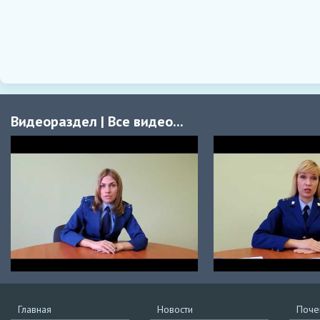
Видеораздел
|
Все видео...
Главная
Новости
Поче