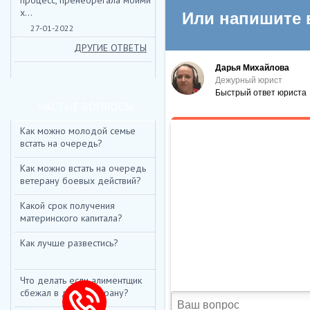
процесс, пренебрегала моими
*
ИМЯ:
х...
27-01-2022
E-MAIL:
ДРУГИЕ ОТВЕТЫ
ТЕКСТ:
ЧАСТЫЕ ВОПРОСЫ
Как можно молодой семье
встать на очередь?
ВВЕДИТЕ КОД:
*
Как можно встать на очередь
ветерану боевых действий?
Какой срок получения
материнского капитала?
Как лучше развестись?
Что делать если алиментщик
сбежал в другую страну?