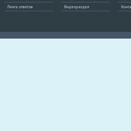
Лента ответов
Видеораздел
Конт