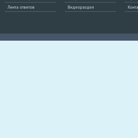
Лента ответов
Видеораздел
Конт