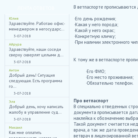
В ветпаспорте прописываются
ЛЕНТА ОТВЕТОВ
·Его день рождения;
Юлия
Здравствуйте. Работаю офис-
·Какая у него порода;
менеджером в негосударс...
·Какой у него окрас;
·Конкретную кличку;
3-07-2018
·При наличии электронного чип
Айрура
Здравствуйте, наши соседи
сверху скверлят целыми д...
К тому же в ветпаспорте проп
3-07-2018
Антон
·Его ФИО;
Добрый день! Ситуация
·Его место проживания;
следующая. Есть программа
·Обязательно телефон.
го...
3-07-2018
Про ветпаспорт
Эля
В специально отведенных стро
Добрый день, хочу написать
жалобу в управление суд...
документа прописывается дата
наклейка к обозначению выбра
3-07-2018
Такой документ считается неде
Михаил
врача, а так же дата проведе
Как мне оплатить
ветврач в лицензированной ве