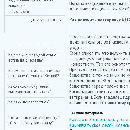
задолженность налога на
Помимо вакцинации в ветпаспо
машину и...
дегельминтизации, а так же об
3-07-2018
Как получить ветсправку №1
ДРУГИЕ ОТВЕТЫ
Чтобы перевезти питомца загр
действительного ветпаспорта.
ЧАСТЫЕ ВОПРОСЫ
угодно.
Стоит отметить, что получить
Как можно молодой семье
за границу. К тому же для ее 
встать на очередь?
– животному. Там его осмотрят
При выдаче ветсправки номер 
Как можно встать на очередь
бешенства, а так же иных не 
ветерану боевых действий?
календарных дней до намеченн
бешенства перед положением з
Какой срок получения
материнского капитала?
Вакцинацию стоит выполнять в
ветврачами. Если владелец вдр
Как лучше развестись?
копию сделанных животному пр
Похожие материалы:
Что делать если алиментщик
Какая ответственность у ген
сбежал в другую страну?
Как начать свое дело? Нюанс