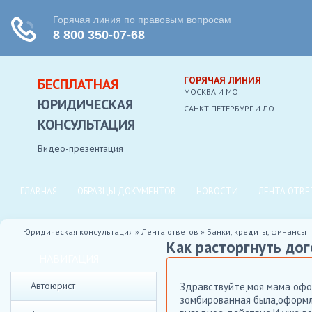
ГОРЯЧАЯ ЛИНИЯ
БЕСПЛАТНАЯ
МОСКВА И МО
ЮРИДИЧЕСКАЯ
CАНКТ ПЕТЕРБУРГ И ЛО
КОНСУЛЬТАЦИЯ
Видео-презентация
ГЛАВНАЯ
ОБРАЗЦЫ ДОКУМЕНТОВ
НОВОСТИ
ЛЕНТА ОТВЕ
Юридическая консультация
»
Лента ответов
»
Банки, кредиты, финансы
Как расторгнуть дог
НАВИГАЦИЯ
Автоюрист
Здравствуйте,моя мама офор
зомбированная была,оформл