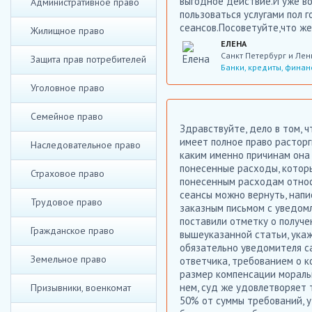
выгодное действие.И уже во
Административное право
пользоваться услугами пол 
сеансов.Посоветуйте,что же
Жилищное право
ЕЛЕНА
Санкт Петербург и Лен
Защита прав потребителей
Банки, кредиты, финан
Уголовное право
Семейное право
Здравствуйте, дело в том, ч
имеет полное право расторг
Наследовательное право
каким именно причинам она 
понесенные расходы, которы
Страховое право
понесенным расходам относ
сеансы можно вернуть, напи
Трудовое право
заказным письмом с уведомл
поставили отметку о получе
Гражданское право
вышеуказанной статьи, ука
обязательно уведомителя с
Земельное право
ответчика, требованием о к
размер компенсации мораль
нем, суд же удовлетворяет 
Призывники, военкомат
50% от суммы требований, у