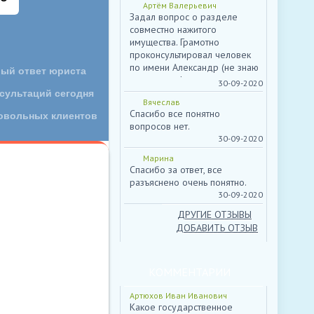
росиию месица назад,в даный
Артём Валерьевич
момент мне,мой начальник
Задал вопрос о разделе
грозиться меня избить...
совместно нажитого
ЕНТАРИЕВ МЫ НЕ
Пожаловаться
имущества. Грамотно
проконсультировал человек
по имени Александр (не знаю
отчества и фамилии, только
30-09-2020
телефон (892...
Вячеслав
Спасибо все понятно
вопросов нет.
30-09-2020
Марина
Спасибо за ответ, все
разъяснено очень понятно.
30-09-2020
ДРУГИЕ ОТЗЫВЫ
ДОБАВИТЬ ОТЗЫВ
КОММЕНТАРИИ
Артюхов Иван Иванович
Какое государственное