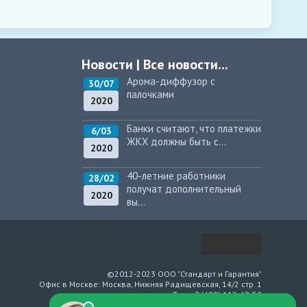
Новости
|
Все новости...
Арома-диффузор с
30/07
палочками
2020
Банки считают, что платежки
6/03
ЖКХ должны быть с...
2020
40-летние работники
28/02
получат дополнительный
2020
вы...
©2012-2023 ООО "Стандарт и Гарантия"
Офис в Москве: Москва, Нижняя Радищевская, 14/2 стр. 1
Тел: +7 (499) 112-48-50
При копировании любого материала прямая ссылка