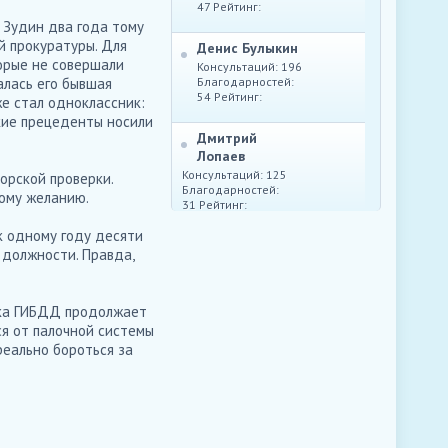
47 Рейтинг:
 Зудин два года тому
й прокуратуры. Для
Денис Булыкин
орые не совершали
Консультаций: 196
алась его бывшая
Благодарностей:
54 Рейтинг:
е стал одноклассник:
кие прецеденты носили
Дмитрий
Лопаев
Консультаций: 125
орской проверки.
Благодарностей:
ному желанию.
31 Рейтинг:
Юрий Маркелов
 к одному году десяти
Консультаций: 214
 должности. Правда,
Благодарностей:
62 Рейтинг:
ика ГИБДД продолжает
ся от палочной системы
реально бороться за