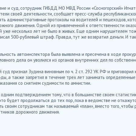
вие и суд, сотрудник ГИБДД МО МВД России «Сосногорский» Игнат
тели своей деятельности, сообщает пресс-служба республиканско
лять административные протоколы на водителей и пешеходов, кот
жного движения. Одной из привлеченной к ответственности оказ
й уже несколько лет не было в живых. Еще одним нарушителем тож
исал 500-рублевый штраф. Правда, тут же возвратил деньги. И та
ьность автоинспектора была выявлена и пресечена в ходе прокур
ловного дела он уволился из органов внутренних дел по собствен
 суд признал Зудина виновным по ч. 2 ст. 292 УК РФ и приговорил
ды, а также запретил в течение трех лет занимать определенные
аказания со снятием судимости по амнистии.
е одним подтверждением тому, что в большинстве своем статист
 это будет продолжаться до тех пор, пока в ведомстве не откажут
ть своим сотрудникам так называемый «план», вместо того, чтобы 
стников дорожного движения.