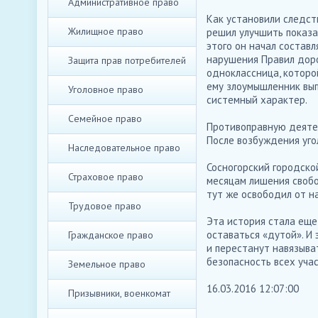
Административное право
Как установили следст
Жилищное право
решил улучшить показа
этого он начал состав
нарушения Правил доро
Защита прав потребителей
одноклассница, которо
ему злоумышленник вып
Уголовное право
системный характер.
Семейное право
Противоправную деятел
После возбуждения уго
Наследовательное право
Сосногорский городской
Страховое право
месяцам лишения свобо
тут же освободил от н
Трудовое право
Эта история стала ещ
оставаться «дутой». И
Гражданское право
и перестанут навязыва
безопасность всех уча
Земельное право
16.03.2016 12:07:00
Призывники, военкомат