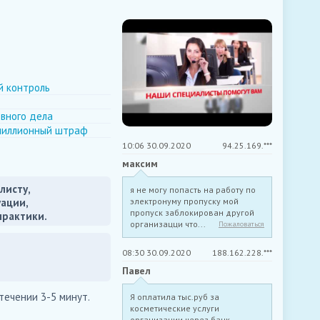
й контроль
овного дела
имиллионный штраф
10:06 30.09.2020
94.25.169.***
максим
листу,
я не могу попасть на работу по
уации,
электронуму пропуску мой
пропуск заблокирован другой
практики.
организацци что...
Пожаловаться
08:30 30.09.2020
188.162.228.***
Павел
течении 3-5 минут.
Я оплатила тыс.руб за
косметические услуги
организации через банк