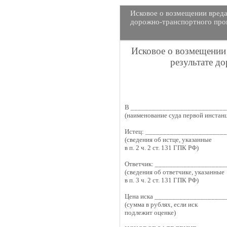
Исковое о возмещении вреда
дорожно-транспортного про
Исковое о возмещении
результате д
В ___________________________
(наименование суда первой инстан
Истец: ______________________
(сведения об истце, указанные
в п. 2 ч. 2 ст. 131 ГПК РФ)
Ответчик: ___________________
(сведения об ответчике, указанные
в п. 3 ч. 2 ст. 131 ГПК РФ)
Цена иска ___________________
(сумма в рублях, если иск
подлежит оценке)