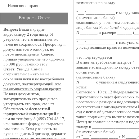
возмещения по вкладу
-
Налоговое право
"___"_________ ____ г. между за
Вопрос - Ответ
(наименование банка)
являющимся участником системы об
лиц в банках Российской Федерации
Вопрос:
Взяла в кредит
N ________, в размере _______ (_
видеокамеру 2 года назад. Я
_____________________________
уверенна что его выплатила, но
"___"_________ ____ г. наступил с
чеков не сохранилось. Просрочку я
у истца возникло право на возмеще
допустила всего один раз, но
_______________________________
потом внесла деньги. Сейчас
что подтверждается __________
пришло уведомление что я должна
В ответ на требование истца от "_
35 000 руб. Законно это?
выплате возмещения по вкладу отв
Ответ:
Увы, да.
Самое
обязательств __________________
огорчительное - что вы не
(наименование банка)
сохранили чеки и не востребовали
N _______ с указанием следующего
документ, подтверждающий, что
истца: ______________________
вы окончательно закрыли кредит
.
Согласно ч. 10 ст. 12 Федерального
Не видя документов,
страховании вкладов физических л
затруднительно сто процентов
несогласии с размером подлежащего
утверждать кто прав, кто нет.
соответствии с законодательством 
Обратитесь за
бесплатной
суд с иском об установлении соста
юридической консультацией
к
также подлежащего выплате возмещ
нам по телефону 8 (499) 704-43-17,
Истец не согласен с размером подл
или, заполнив форму, постараемся
вкладу в ______________________
вам помочь. Если у вас есть на
(наименование банка)
руках кредитный договор, держите
от "___"________ ____ г. N _____
его перед глазами, возможно юрист