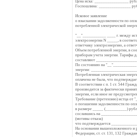
Цена иска: ________________ руб
Госпошлина: _______________ ру
Исковое заявление
о взыскании задолженности по опл
потребленной электрической энерг
"__"___________ ____ г. между ис
электроэнергии N _____, в соответ
ответчику электроэнергию, а отве
Объем потребленной энергии, в соо
приборам учета энергии. Тарифы д
составляют ___________________
По состоянию на "__"___________ 
энергии: _____________________
Потребленная электрическая энерг
оплачена не была, что подтвержд
В соответствии с п. 1 ст. 544 Гра
производится за фактически принят
энергии, если иное не предусмотр
Требование (претензию) истца от 
о погашении задолженности по опл
в размере _____ (__________) рубл
сославшись на __________________
(мотивы отказа)
что подтверждается __________
На основании вышеизложенного и ру
Федерации, ст. ст. 131, 132 Гражд