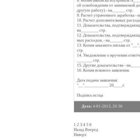
8. Копия (выписка из) приказа N__
об освобождении от занимаемой до
другую работу) - на______ стр.
9. Расчет утраченного заработка - 
10. Расчет дополнительных расходо
11. Доказательства, подтверждающ
на________ стр.
12. Доказательства, подтверждающ
ных расходов, - на______ стр.
13. Копия заказного письма от "__
стр.
14. Уведомление о вручении ответч
_______ стр.
15. Другие доказательства - на____
16. Копия искового заявления.
Дата подачи заявления:
"__"___________ 20____г.
Подпись истца
Дата:
4-01-2013, 20:36
1
2
3
4
5
6
Назад
Вперед
Наверх