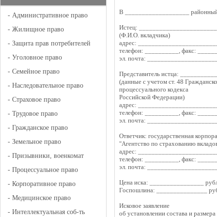
В ___________________ районный
-
Административное право
Истец: ______________________
-
Жилищное право
(Ф.И.О. вкладчика)
адрес: _______________________
-
Защита прав потребителей
телефон: __________, факс: _____
-
Уголовное право
эл. почта: ____________________
-
Семейное право
Представитель истца: __________
(данные с учетом ст. 48 Гражданск
-
Наследовательное право
процессуального кодекса
Российской Федерации)
-
Страховое право
адрес: _______________________
телефон: __________, факс: _____
-
Трудовое право
эл. почта: ____________________
-
Гражданское право
Ответчик: государственная корпор
-
Земельное право
"Агентство по страхованию вкладо
адрес: _______________________
-
Призывники, военкомат
телефон: __________, факс: _____
эл. почта: ____________________
-
Процессуальное право
Цена иска: ________________ руб
-
Корпоративное право
Госпошлина: _______________ ру
-
Медицинское право
Исковое заявление
-
Интеллектуальная соб-ть
об установлении состава и размер