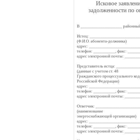
Исковое заявлен
задолженности по о
В ___________________ районный
Истец: ______________________
(Ф.И.О. абонента-должника)
адрес: _______________________
телефон: __________, факс: _____
адрес электронной почты: ______
Представитель истца: __________
(данные с учетом ст. 48
Гражданского процессуального код
Российской Федерации)
адрес: _______________________
телефон: __________, факс: _____
адрес электронной почты: ______
Ответчик: ___________________
(наименование
энергоснабжающей организации)
адрес: _______________________
телефон: __________, факс: _____
адрес электронной почты: ______