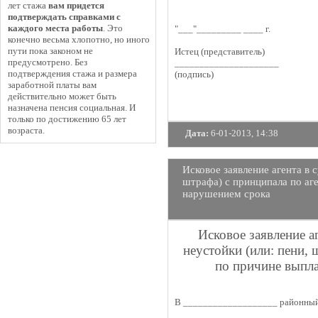
лет стажа
вам придется
подтверждать справками с
каждого места работы
. Это
"___"_________ ____ г.
конечно весьма хлопотно, но иного
пути пока законом не
Истец (представитель)
предусмотрено. Без
_____________________
подтверждения стажа и размера
(подпись)
заработной платы вам
действительно может быть
назначена пенсия социальная. И
только по достижению 65 лет
возраста.
Дата:
6-01-2013, 14:38
Исковое заявление агента в 
штрафа) с принципала по аг
нарушением срока
Исковое заявление а
неустойки (или: пени,
по причине выпл
В ___________________ районный