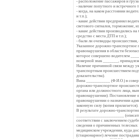
- расположение пассажиров и груза
- наличие попутного и встречного
- когда, на каком расстоянии води
и т.п.);
- какие действия предпринял водит
светового сигналов, торможение, из
- какие действия производились на
средство с места ДТП и т.п.);
- были ли очевидцы происшествия, е
Указанное дорожно-транспортное 
правонарушения в области безопас
которое совершено водителем ___
номерной знак _______, принадлежа
Наличие причинной связи между у
транспортным происшествием под
доказательства).
Вина ___________ (Ф.И.О.) в сове
дорожно-транспортное происшест
органа или должностного лица, вы
правонарушении). Постановление о
правонарушении о назначении адми
законную силу (копия прилагается).
В результате дорожно-транспортно
______________________ (описать 
соответствии с заключением судебн
сведения о причиненных телесных 
медицинском учреждении, куда дос
(стационарное) лечение пострадав