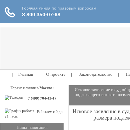
|
Главная
|
О проекте
|
Законодательство
|
Н
Горячая линия в Москве:
Исковое заявление в суд об
подлежащего выплате возме
+7 (499) 704-43-17
Исковое заявление в су
Работаем с 9 до
21 часа.
размера подле
Наша навигация