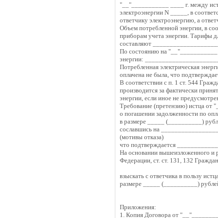
"__"___________ ____ г. между ис
электроэнергии N _____, в соответ
ответчику электроэнергию, а отве
Объем потребленной энергии, в соо
приборам учета энергии. Тарифы д
составляют ___________________
По состоянию на "__"___________ 
энергии: _____________________
Потребленная электрическая энерг
оплачена не была, что подтвержд
В соответствии с п. 1 ст. 544 Гра
производится за фактически принят
энергии, если иное не предусмотр
Требование (претензию) истца от 
о погашении задолженности по опл
в размере _____ (__________) рубл
сославшись на __________________
(мотивы отказа)
что подтверждается __________
На основании вышеизложенного и ру
Федерации, ст. ст. 131, 132 Гражд
взыскать с ответчика в пользу ист
размере _____ (__________) рубле
Приложения:
1. Копия Договора от "__"________