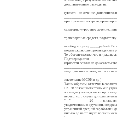
Кроме того, в результате несчастно
дополнительные расходы на____
____________________________
(указать - на лечение, дополнитель
____________________________
приобретение лекарств, протезиро
____________________________
санаторно-курортное лечение, при
____________________________
транспортных средств, подготовку
на общую сумму _____рублей. Рас
подтверждающие произведенные р
То обстоятельство, что я нуждаюсь
Подтверждается_______________
(привести ссылки на доказательства
____________________________
медицинские справки, выписки из и
____________________________
заключение МСЭК и др.)
Таким образом, ответчик в соответ
ГК РФ обязан возместить мне утра
я имел до увечья, а также произве
несчастного случая дополнительны
"__"__________ 20____г. я направи
уведомлением о вручении, содержа
утраченный средний заработок и д
письмо до настоящего времени оста