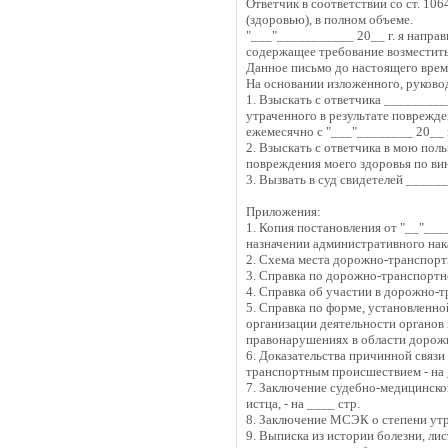
Ответчик в соответствии со ст. 10
(здоровью), в полном объеме.
"___"___________ 20__ г. я направ
содержащее требование возместить
Данное письмо до настоящего време
На основании изложенного, руковод
1. Взыскать с ответчика _________
утраченного в результате поврежде
ежемесячно с "___"________ 20__ г
2. Взыскать с ответчика в мою пол
повреждения моего здоровья по вин
3. Вызвать в суд свидетелей ______
Приложения:
1. Копия постановления от "__"___
назначении административного нака
2. Схема места дорожно-транспортн
3. Справка по дорожно-транспортн
4. Справка об участии в дорожно-т
5. Справка по форме, установленн
организации деятельности органов
правонарушениях в области дорожно
6. Доказательства причинной свя
транспортным происшествием - на 
7. Заключение судебно-медицинско
истца, - на ____ стр.
8. Заключение МСЭК о степени утр
9. Выписка из истории болезни, л