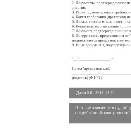
2. Документы, подтверждающие нал
энергии.
3. Расчет суммы исковых требовани
4. Копия требования (претензии) и
5. Доказательства отказа ответчика
6. Копии искового заявления и при
7. Документ, подтверждающий упл
8. Доверенность представителя от 
подписывается представителем ист
9. Иные документы, подтверждающи
"__"___________ ____ г.
Истец (представитель):
_____________/_______________
(подпись) (Ф.И.О.)
Дата:
6-01-2013, 14:36
Исковое заявление в суд об
потребленной электрической