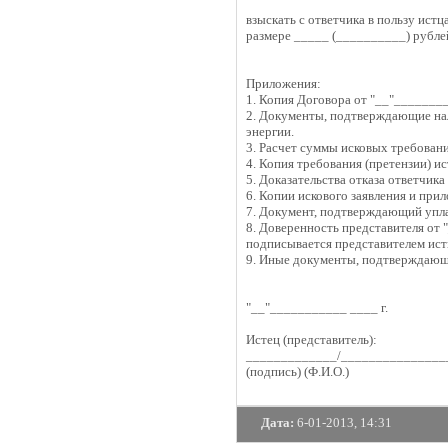
взыскать с ответчика в пользу ист
размере _____ (__________) рубле
Приложения:
1. Копия Договора от "__"________
2. Документы, подтверждающие нал
энергии.
3. Расчет суммы исковых требовани
4. Копия требования (претензии) и
5. Доказательства отказа ответчика
6. Копии искового заявления и при
7. Документ, подтверждающий упл
8. Доверенность представителя от 
подписывается представителем ист
9. Иные документы, подтверждающи
"__"___________ ____ г.
Истец (представитель):
_____________/_______________
(подпись) (Ф.И.О.)
Дата:
6-01-2013, 14:31