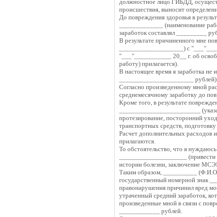
должностное лицо ГИБДД, осущест
происшествия, выносит определени
До повреждения здоровья в резуль
_____________ (наименование рабо
заработок составлял _________ рубл
В результате причиненного мне по
___________________) с "___"_____
"___"___________ 20__ г. об осво
работу) прилагается).
В настоящее время я заработка не 
______________________ рублей) (
Согласно произведенному мной рас
среднемесячному заработку до повр
Кроме того, в результате поврежд
________________________ (указат
протезирование, посторонний уход
транспортных средств, подготовку
Расчет дополнительных расходов 
прилагаются.
То обстоятельство, что я нуждаюсь
____________________ (привести с
истории болезни, заключение МСЭК
Таким образом, __________ (Ф.И.
государственный номерной знак __
правонарушения причинил вред мо
утраченный средний заработок, кот
произведенные мной в связи с пов
____________ рублей.