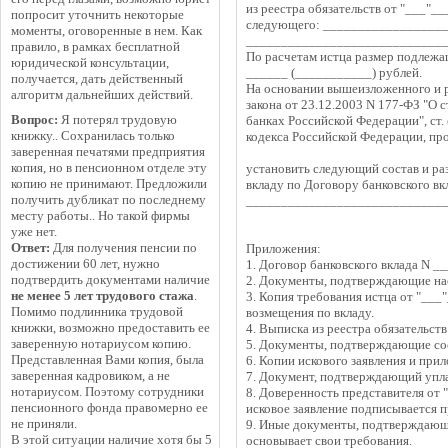
из реестра обязательств от "___"_
попросит уточнить некоторые
следующего: __________________
моменты, оговоренные в нем. Как
_____________________________
правило, в рамках бесплатной
По расчетам истца размер подлежа
юридической консультации,
______ (___________) рублей.
получается, дать действенный
На основании вышеизложенного и ру
алгоритм дальнейших действий.
закона от 23.12.2003 N 177-ФЗ "О 
Вопрос:
Я потерял трудовую
банках Российской Федерации", ст.
книжку.. Сохранилась только
кодекса Российской Федерации, пр
заверенная печатями предприятия
копия, но в пенсионном отделе эту
установить следующий состав и ра
копию не принимают. Предложили
вкладу по Договору банковского вк
получить дубликат по последнему
_____________________________ в
месту работы.. Но такой фирмы
уже нет.
Ответ:
Для получения пенсии по
Приложения:
достижении 60 лет, нужно
1. Договор банковского вклада N _
подтвердить документами наличие
2. Документы, подтверждающие нас
не менее 5 лет трудового стажа
.
3. Копия требования истца от "___
Помимо подлинника трудовой
возмещения по вкладу.
книжки, возможно предоставить ее
4. Выписка из реестра обязательств
заверенную нотариусом копию.
5. Документы, подтверждающие сос
Представленная Вами копия, была
6. Копии искового заявления и при
заверенная кадровиком, а не
7. Документ, подтверждающий упл
нотариусом. Поэтому сотрудники
8. Доверенность представителя от 
пенсионного фонда правомерно ее
исковое заявление подписывается п
не приняли.
9. Иные документы, подтверждающи
В этой ситуации наличие хотя бы 5
основывает свои требования.