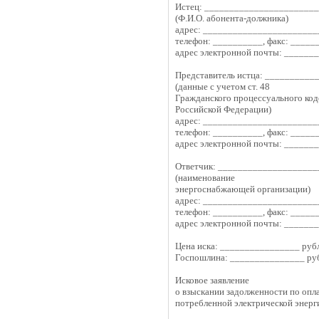
Истец: ______________________
(Ф.И.О. абонента-должника)
адрес: _______________________
телефон: __________, факс: _____
адрес электронной почты: ______
Представитель истца: __________
(данные с учетом ст. 48
Гражданского процессуального код
Российской Федерации)
адрес: _______________________
телефон: __________, факс: _____
адрес электронной почты: ______
Ответчик: ___________________
(наименование
энергоснабжающей организации)
адрес: _______________________
телефон: __________, факс: _____
адрес электронной почты: ______
Цена иска: ________________ руб
Госпошлина: _______________ ру
Исковое заявление
о взыскании задолженности по опл
потребленной электрической энерг