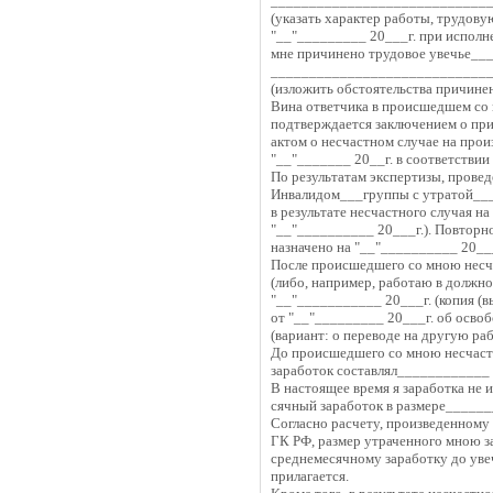
____________________________
(указать характер работы, трудов
"__"_________ 20___г. при испол
мне причинено трудовое увечье_
_____________________________
(изложить обстоятельства причинен
Вина ответчика в происшедшем со
подтверждается заключением о при
актом о несчастном случае на прои
"__"_______ 20__г. в соответствии
По результатам экспертизы, прове
Инвалидом___группы с утратой__
в результате несчастного случая на
"__"__________ 20___г.). Повтор
назначено на "__"__________ 20__
После происшедшего со мною несча
(либо, например, работаю в долж
"__"___________ 20___г. (копия (
от "__"_________ 20___г. об осво
(вариант: о переводе на другую раб
До происшедшего со мною несчаст
заработок составлял____________ р
В настоящее время я заработка не 
сячный заработок в размере_______
Согласно расчету, произведенному
ГК РФ, размер утраченного мною з
среднемесячному заработку до увеч
прилагается.