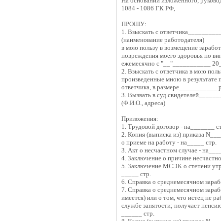
На основании изложенного, руково
1084 - 1086 ГК РФ,
ПРОШУ:
1. Взыскать с ответчика_______
(наименование работодателя)
в мою пользу в возмещение заработ
повреждения моего здоровья по ви
ежемесячно с "__"___________ 20_
2. Взыскать с ответчика в мою пол
произведенные мною в результате 
ответчика, в размере___________ 
3. Вызвать в суд свидетелей____
(Ф.И.О., адреса)
Приложения:
1. Трудовой договор - на_______ с
2. Копия (выписка из) приказа N__
о приеме на работу - на_____ стр.
3. Акт о несчастном случае - на___
4. Заключение о причине несчастно
5. Заключение МСЭК о степени утр
_____ стр.
6. Справка о среднемесячном зарабо
7. Справка о среднемесячном зараб
имеется) или о том, что истец не ра
службе занятости; получает пенсию 
______ стр.