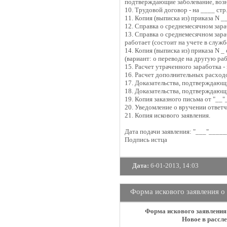
подтверждающие заболевание, возн
10. Трудовой договор - на ____ стр
11. Копия (выписка из) приказа N __
12. Справка о среднемесячном зара
13. Справка о среднемесячном зараб
работает (состоит на учете в службе
14. Копия (выписка из) приказа N 
(вариант: о переводе на другую раб
15. Расчет утраченного заработка - 
16. Расчет дополнительных расходов
17. Доказательства, подтверждающи
18. Доказательства, подтверждающ
19. Копия заказного письма от "__"_
20. Уведомление о вручении ответчи
21. Копия искового заявления.
Дата подачи заявления: "___"_____
Подпись истца
Дата:
6-01-2013, 14:03
Форма искового заявления о
Форма искового заявления
Новое в рассле