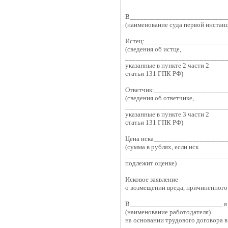
В___________________________
(наименование суда первой инстан
Истец:_______________________
(сведения об истце,
____________________________
указанные в пункте 2 части 2
статьи 131 ГПК РФ)
Ответчик:____________________
(сведения об ответчике,
____________________________
указанные в пункте 3 части 2
статьи 131 ГПК РФ)
Цена иска____________________
(сумма в рублях, если иск
____________________________
подлежит оценке)
Исковое заявление
о возмещении вреда, причиненног
В__________________________ я р
(наименование работодателя)
на основании трудового договора 