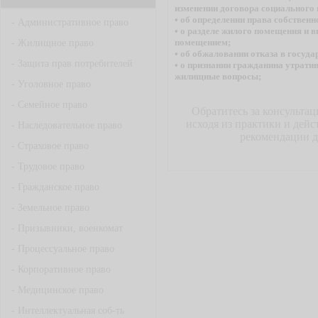
изменении договора социального 
• об определении права собственн
-
Административное право
• о разделе жилого помещения и 
помещением;
-
Жилищное право
• об обжаловании отказа в госуда
-
Защита прав потребителей
• о признании гражданина утрат
жилищные вопросы;
-
Уголовное право
-
Семейное право
Обратитесь за консульта
исходя из практики и дейс
-
Наследовательное право
рекомендации д
-
Страховое право
-
Трудовое право
-
Гражданское право
-
Земельное право
-
Призывники, военкомат
-
Процессуальное право
-
Корпоративное право
-
Медицинское право
-
Интеллектуальная соб-ть