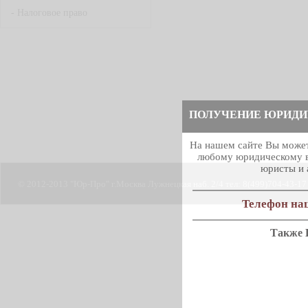
-
Налоговое право
ПОЛУЧЕНИЕ ЮРИДИ
На нашем сайте Вы может
любому юридическому в
юристы и 
© 2012-2013 "Юр-Про" г.Москва Лужнецкая наб. 2/4 тел: 8(499)704-43-17
Телефон наш
Также 