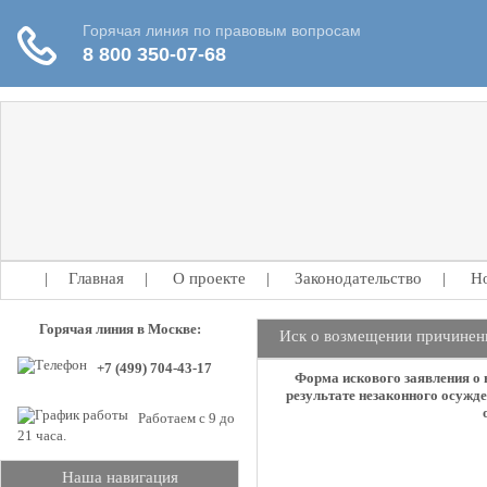
|
Главная
|
О проекте
|
Законодательство
|
Н
Горячая линия в Москве:
Иск о возмещении причиненн
+7 (499) 704-43-17
Форма искового заявления о 
результате незаконного осужд
Работаем с 9 до
21 часа.
Наша навигация