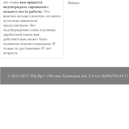
лет стажа
вам придется
Наверх
подтверждать справками с
каждого места работы
. Это
конечно весьма хлопотно, но иного
пути пока законом не
предусмотрено. Без
подтверждения стажа и размера
заработной платы вам
действительно может быть
назначена пенсия социальная. И
только по достижению 65 лет
возраста.
© 2012-2013 "Юр-Про" г.Москва Лужнецкая наб. 2/4 тел: 8(499)704-43-17