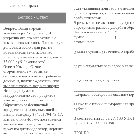
-
Налоговое право
суда указанный приговор в отноше
делу прекращено, я признан невин
Вопрос - Ответ
реабилитирован.
В результате незаконного осужден
определения размера ущерба я обр
Вопрос:
Взяла в кредит
Постановлением от "___"_________
видеокамеру 2 года назад. Я
сумме ______________ (_________
уверенна что его выплатила, но
в том числе:
чеков не сохранилось. Просрочку я
____________________________
допустила всего один раз, но
(указать суммы: утраченного зараб
потом внесла деньги. Сейчас
пришло уведомление что я должна
____________________________
35 000 руб. Законно это?
других трудовых расходов; выпла
Ответ:
Увы, да.
Самое
огорчительное - что вы не
____________________________
сохранили чеки и не востребовали
вред имуществу; судебных
документ, подтверждающий, что
вы окончательно закрыли кредит
.
_____________________________
Не видя документов,
издержек; расходов на оказание ю
затруднительно сто процентов
утверждать кто прав, кто нет.
Также мне причинен моральный вре
Обратитесь за
бесплатной
рублей.
юридической консультацией
к
нам по телефону 8 (499) 704-43-17,
В соответствии со ст. 27, 133 УПК Р
или, заполнив форму, постараемся
ст. ст. 131 - 132 ГПК РФ
вам помочь. Если у вас есть на
руках кредитный договор, держите
ПРОШУ:
его перед глазами, возможно юрист