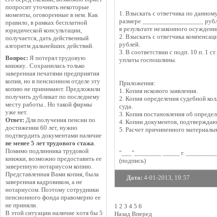
попросит уточнить некоторые
1. Взыскать с ответчика по данном
моменты, оговоренные в нем. Как
размере __________________ рубле
правило, в рамках бесплатной
в результате незаконного осуждени
юридической консультации,
2. Взыскать с ответчика компенса
получается, дать действенный
рублей.
алгоритм дальнейших действий.
3. В соответствии с подп. 10 п. 1 с
Вопрос:
Я потерял трудовую
уплаты госпошлины.
книжку.. Сохранилась только
заверенная печатями предприятия
копия, но в пенсионном отделе эту
Приложения:
копию не принимают. Предложили
1. Копия искового заявления.
получить дубликат по последнему
2. Копия определения судебной ко
месту работы.. Но такой фирмы
суда.
уже нет.
3. Копия постановления об определ
Ответ:
Для получения пенсии по
4. Копии документов, подтвержда
достижении 60 лет, нужно
5. Расчет причиненного материальн
подтвердить документами наличие
не менее 5 лет трудового стажа
.
Помимо подлинника трудовой
"___"________ _____ г. ________
книжки, возможно предоставить ее
(подпись)
заверенную нотариусом копию.
Представленная Вами копия, была
Дата:
4-01-2013, 19:57
заверенная кадровиком, а не
нотариусом. Поэтому сотрудники
пенсионного фонда правомерно ее
не приняли.
1
2
3
4
5
6
В этой ситуации наличие хотя бы 5
Назад
Вперед