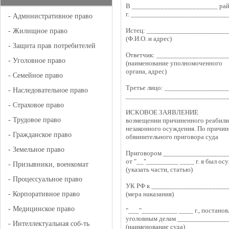
В ________________________ рай
г. ___________________________
-
Административное право
Истец: ______________________
-
Жилищное право
(Ф.И.О. и адрес)
-
Защита прав потребителей
Ответчик: ___________________
-
Уголовное право
(наименование уполномоченного
органа, адрес)
-
Семейное право
Третье лицо: _________________
-
Наследовательное право
____________________________
-
Страховое право
ИСКОВОЕ ЗАЯВЛЕНИЕ
-
Трудовое право
возмещении причиненного реабилит
незаконного осуждения. По причин
-
Гражданское право
обвинительного приговора суда
-
Земельное право
Приговором __________________
от "__"_________ ____ г. я был 
-
Призывники, военкомат
(указать части, статью)
-
Процессуальное право
УК РФ к _____________________
-
Корпоративное право
(мера наказания)
-
Медицинское право
"___"__________ ____ г., постанов
уголовным делам _____________
-
Интеллектуальная соб-ть
(наименование суда)