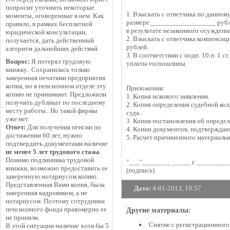
попросит уточнить некоторые
1. Взыскать с ответчика по данном
моменты, оговоренные в нем. Как
размере __________________ рубле
правило, в рамках бесплатной
в результате незаконного осуждени
юридической консультации,
2. Взыскать с ответчика компенса
получается, дать действенный
рублей.
алгоритм дальнейших действий.
3. В соответствии с подп. 10 п. 1 с
Вопрос:
Я потерял трудовую
уплаты госпошлины.
книжку.. Сохранилась только
заверенная печатями предприятия
копия, но в пенсионном отделе эту
Приложения:
копию не принимают. Предложили
1. Копия искового заявления.
получить дубликат по последнему
2. Копия определения судебной ко
месту работы.. Но такой фирмы
суда.
уже нет.
3. Копия постановления об определ
Ответ:
Для получения пенсии по
4. Копии документов, подтвержда
достижении 60 лет, нужно
5. Расчет причиненного материальн
подтвердить документами наличие
не менее 5 лет трудового стажа
.
Помимо подлинника трудовой
"___"________ _____ г. ________
книжки, возможно предоставить ее
(подпись)
заверенную нотариусом копию.
Представленная Вами копия, была
Дата:
4-01-2013, 19:57
заверенная кадровиком, а не
нотариусом. Поэтому сотрудники
пенсионного фонда правомерно ее
Другие материалы:
не приняли.
Снятие с регистрационного
В этой ситуации наличие хотя бы 5