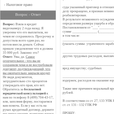
-
Налоговое право
суда указанный приговор в отноше
делу прекращено, я признан невин
Вопрос - Ответ
реабилитирован.
В результате незаконного осужден
определения размера ущерба я обр
Вопрос:
Взяла в кредит
Постановлением от "___"_________
видеокамеру 2 года назад. Я
сумме ______________ (_________
уверенна что его выплатила, но
в том числе:
чеков не сохранилось. Просрочку я
____________________________
допустила всего один раз, но
(указать суммы: утраченного зараб
потом внесла деньги. Сейчас
пришло уведомление что я должна
____________________________
35 000 руб. Законно это?
других трудовых расходов; выпла
Ответ:
Увы, да.
Самое
огорчительное - что вы не
____________________________
сохранили чеки и не востребовали
вред имуществу; судебных
документ, подтверждающий, что
вы окончательно закрыли кредит
.
_____________________________
Не видя документов,
издержек; расходов на оказание ю
затруднительно сто процентов
утверждать кто прав, кто нет.
Также мне причинен моральный вре
Обратитесь за
бесплатной
рублей.
юридической консультацией
к
нам по телефону 8 (499) 704-43-17,
В соответствии со ст. 27, 133 УПК Р
или, заполнив форму, постараемся
ст. ст. 131 - 132 ГПК РФ
вам помочь. Если у вас есть на
руках кредитный договор, держите
ПРОШУ:
его перед глазами, возможно юрист