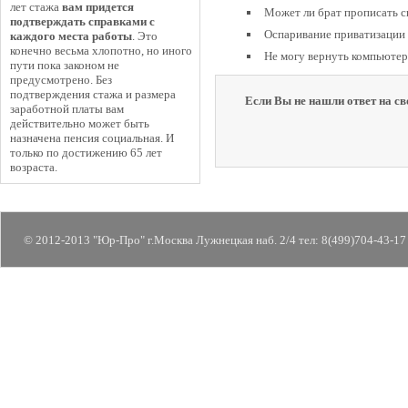
лет стажа
вам придется
Может ли брат прописать 
подтверждать справками с
Оспаривание приватизации
каждого места работы
. Это
конечно весьма хлопотно, но иного
Не могу вернуть компьютер.
пути пока законом не
предусмотрено. Без
подтверждения стажа и размера
Если Вы не нашли ответ на св
заработной платы вам
действительно может быть
назначена пенсия социальная. И
только по достижению 65 лет
возраста.
© 2012-2013 "Юр-Про" г.Москва Лужнецкая наб. 2/4 тел: 8(499)704-43-17