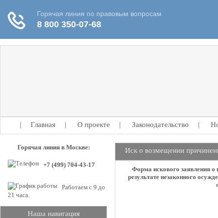
|
Главная
|
О проекте
|
Законодательство
|
Н
Горячая линия в Москве:
Иск о возмещении причиненн
+7 (499) 704-43-17
Форма искового заявления о 
результате незаконного осужд
Работаем с 9 до
21 часа.
Наша навигация