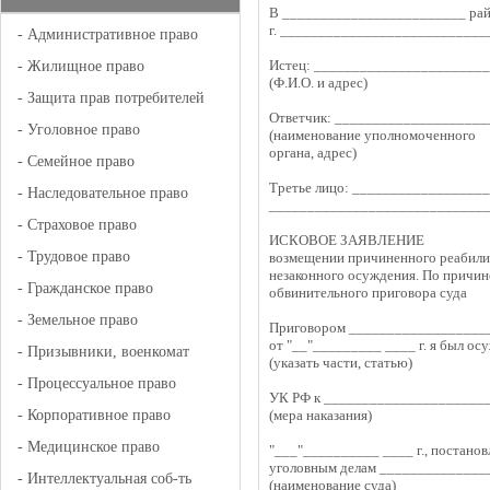
В ________________________ рай
г. ___________________________
-
Административное право
Истец: ______________________
-
Жилищное право
(Ф.И.О. и адрес)
-
Защита прав потребителей
Ответчик: ___________________
-
Уголовное право
(наименование уполномоченного
органа, адрес)
-
Семейное право
Третье лицо: _________________
-
Наследовательное право
____________________________
-
Страховое право
ИСКОВОЕ ЗАЯВЛЕНИЕ
-
Трудовое право
возмещении причиненного реабилит
незаконного осуждения. По причин
-
Гражданское право
обвинительного приговора суда
-
Земельное право
Приговором __________________
от "__"_________ ____ г. я был 
-
Призывники, военкомат
(указать части, статью)
-
Процессуальное право
УК РФ к _____________________
-
Корпоративное право
(мера наказания)
-
Медицинское право
"___"__________ ____ г., постанов
уголовным делам _____________
-
Интеллектуальная соб-ть
(наименование суда)