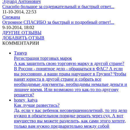
Эдуард Антонович
Спасибо большое за содержательный и быстрый ответ...
11-10-2014, 22:53
Снежана
Огромное СПАСИБО за быстрый и подробный ответ!...
9-10-2014, 18:02
ДРУГИЕ ОТЗЫВЫ
ДОБАВИТЬ ОТЗЫВ
КОММЕНТАРИИ
Тимур
Регистрация торговых марок
А как защитить свою торговую марку в другой стране?
В России - понятное дело - обращаться в ФАС? А если
вы россиянин, а ваши права нарушают в Грузии? Чтобы
нанят юриста в другой стране и собрать все
необходимые документы, необходимы немалые деньги и
лишнее время. Или возможно это как-то по-другому
решается?
honey_katya
Как лучше развестись?
Да, если у вас ребенок несовершеннолетний, то это дело
нужно в обязательном порядке решать через суд. А вот
имущество вы можете разделить, как сами этого хотите,
только вам нужно предварительно между собой