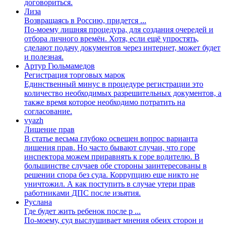
договориться.
Лиза
Возвращаясь в Россию, придется ...
По-моему лишняя процедура, для создания очередей и
отбора личного времён. Хотя, если ещё упростять,
сделают подачу документов через интернет, может будет
и полезная.
Артур Гюльмамедов
Регистрация торговых марок
Единственный минус в процедуре регистрации это
количество необходимых разрешительных документов, а
также время которое необходимо потратить на
согласование.
vyazh
Лишение прав
В статье весьма глубоко освещен вопрос варианта
лишения прав. Но часто бывают случаи, что горе
инспектора можем приравнять к горе водителю. В
большинстве случаев обе стороны заинтересованы в
решении спора без суда. Коррупцию еще никто не
уничтожил. А как поступить в случае утери прав
работниками ДПС после изьятия.
Руслана
Где будет жить ребенок после р ...
По-моему, суд выслушивает мнения обеих сторон и