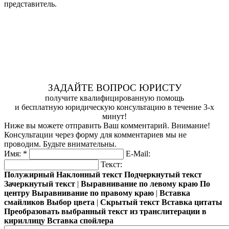
представитель.
ЗАДАЙТЕ ВОПРОС ЮРИСТУ
получите квалифицированную помощь
и бесплатную юридическую консультацию в течение 3-х
минут!
Ниже вы можете отправить Ваш комментарий. Внимание!
Консультации через форму для комментариев мы не
проводим. Будьте внимательны.
Имя:
*
E-Mail:
Текст:
Полужирный
Наклонный текст
Подчеркнутый текст
Зачеркнутый текст
|
Выравнивание по левому краю
По
центру
Выравнивание по правому краю
|
Вставка
смайликов
Выбор цвета
|
Скрытый текст
Вставка цитаты
Преобразовать выбранный текст из транслитерации в
кириллицу
Вставка спойлера