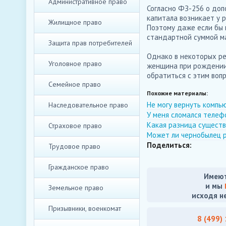
Административное право
Согласно ФЗ-256 о доп
капитала возникает у 
Жилищное право
Поэтому даже если бы 
стандартной суммой ма
Защита прав потребителей
Однако в некоторых ре
Уголовное право
женщина при рождении
обратиться с этим воп
Семейное право
Похожие материалы:
Не могу вернуть компь
Наследовательное право
У меня сломался телеф
Какая разница существ
Страховое право
Может ли чернобылец 
Поделиться:
Трудовое право
Гражданское право
Имеют
и мы
Земельное право
исходя н
Призывники, военкомат
8 (499)