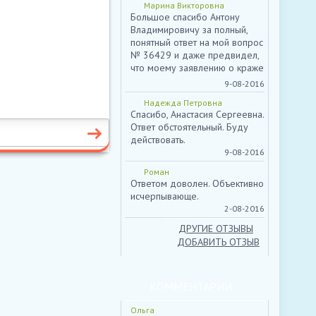
отказное решение из
Марина Викторовна
пенсионного фонда о
Большое спасибо Антону
досрочном назначении пенсии
Владимировичу за полный,
по...
Пожаловаться
понятный ответ на мой вопрос
№ 36429 и даже предвидел,
что моему заявлению о краже
не дадут хода, закроют ч...
9-08-2016
Надежда Петровна
Спасибо, Анастасия Сергеевна.
Ответ обстоятельный. Буду
действовать.
9-08-2016
Роман
Ответом доволен. Объективно
исчерпывающе.
2-08-2016
ДРУГИЕ ОТЗЫВЫ
ДОБАВИТЬ ОТЗЫВ
КОММЕНТАРИИ
Ольга