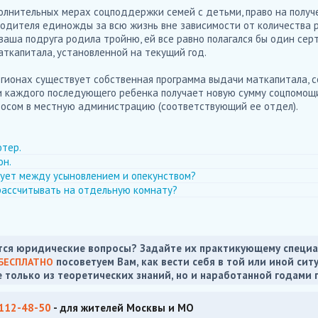
олнительных мерах соцподдержки семей с детьми, право на получ
родителя единожды за всю жизнь вне зависимости от количества 
ваша подруга родила тройню, ей все равно полагался бы один сер
ткапитала, установленной на текущий год.
гионах существует собственная программа выдачи маткапитала, с
 каждого последующего ребенка получает новую сумму соцпомощи
росом в местную администрацию (соответствующий ее отдел).
ютер.
он.
ует между усыновлением и опекунством?
рассчитывать на отдельную комнату?
ся юридические вопросы? Задайте их практикующему специа
посоветуем Вам, как вести себя в той или иной сит
БЕСПЛАТНО
е только из теоретических знаний, но и наработанной годами 
 112-48-50
- для жителей Москвы и МО