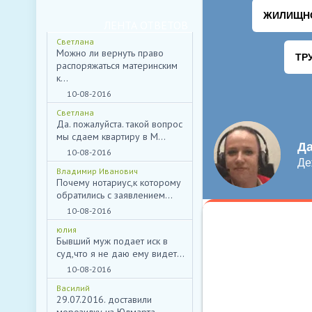
ЛЕНТА ОТВЕТОВ
Светлана
Можно ли вернуть право
распоряжаться материнским
к...
НИЖЕ ВЫ МОЖЕТЕ
10-08-2016
Светлана
*
Да. пожалуйста. такой вопрос
ИМЯ:
мы сдаем квартиру в М...
10-08-2016
E-MAIL:
Владимир Иванович
ТЕКСТ:
Почему нотариус,к которому
обратились с заявлением...
10-08-2016
юлия
Бывший муж подает иск в
суд,что я не даю ему видет...
ВВЕДИТЕ КОД:
*
10-08-2016
Василий
29.07.2016. доставили