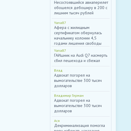
Несостоявшийся авиаперелет
обошелся дебоширу в 200 с
лишним тысяч рублей
Yana87
Афера с жилищным
сертификатом обернулась
начальнику колонии 4,5
годами лишения свободы
Yana87
ГАИшник на Audi Q7 насмерть
сбил пешехода и сбежал
Влад
Адвокат погорел на
вымогательстве 300 тысяч
долларов
Владимир Герман
Адвокат погорел на
вымогательстве 300 тысяч
долларов
Ася
Декриминализация помогла
вору избежать наказания