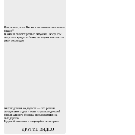
Что делать, если Вы не в состоянии оплачивать
кредит?
В жизни бывают разные ситуации. Вчера Вы
получили кредит в банке, а сегодня платить по
нему не можете.
Автоподставы на дорогах — это реалии
сегодняшнего дня и одна из разновидностей
криминального бизнеса, процветающая на
автодорогах.
Будьте бдительны и защищайте свои права!
ДРУГИЕ ВИДЕО