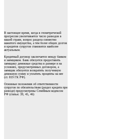
В настоящее время, когда в геометрической
прогрессии увеличивается число разводов в
нашей стране, вопрос раздела совместно
нажитого имущества, а тем более общих долгов
и кредитов супругов становится наиболее
актуальным.
Кредитный договор заключается между банком
и заемщиком. Банк обязуется предоставить
заемщику денежные средства в размере и на
условиях, предусмотренных договором, а
заемщик обязуется возвратить полученную
денежную сумму и уплатить проценты на нее
(ст. 819 ГК РФ).
Основные положения об ответственности
супругов по обязательствам (раздел кредита при
разводе) предусмотрены Семейным кодексом
РФ (статьи: 39, 45, 46)