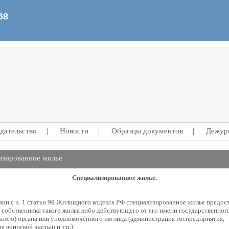
дательство
|
Новости
|
Образцы документов
|
Дежур
изированное жилье
Специализированное жилье.
вии с ч. 1 статьи 99 Жилищного кодекса РФ специализированное жилье предост
собственника такого жилья либо действующего от его имени государственног
ного) органа или уполномоченного им лица (администрация госпредприятия,
е воинской частью и т.п.);