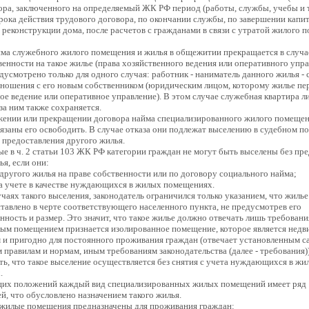
ора, заключенного на определяемый ЖК РФ период (работы, службы, учебы и т.д.
рока действия трудового договора, по окончании службы, по завершении капи
 реконструкции дома, после расчетов с гражданами в связи с утратой жилого 
ма служебного жилого помещения и жилья в общежитии прекращается в случа
венности на такое жилье (права хозяйственного ведения или оперативного упра
дусмотрено только для одного случая: работник - наниматель данного жилья - 
ношения с его новым собственником (юридическим лицом, которому жилье пе
ое ведение или оперативное управление). В этом случае служебная квартира л
а ним также сохраняется.
жении или прекращении договора найма специализированного жилого помеще
язаны его освободить. В случае отказа они подлежат выселению в судебном по
з предоставления другого жилья.
е в ч. 2 статьи 103 ЖК РФ категории граждан не могут быть выселены без пр
ья, если они:
 другого жилья на праве собственности или по договору социального найма;
на учете в качестве нуждающихся в жилых помещениях.
учаях такого выселения, законодатель ограничился только указанием, что жиль
тавлено в черте соответствующего населенного пункта, не предусмотрев его
нность и размер. Это значит, что такое жилье должно отвечать лишь требования
ым помещением признается изолированное помещение, которое является нед
и пригодно для постоянного проживания граждан (отвечает установленным с
 правилам и нормам, иным требованиям законодательства (далее - требования))
ть, что такое выселение осуществляется без снятия с учета нуждающихся в жи
.
их положений каждый вид специализированных жилых помещений имеет ряд
й, что обусловлено назначением такого жилья.
жилые помещения предназначены для проживания граждан: