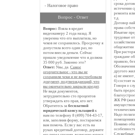
срока догов
-
Налоговое право
истечении с
ремонта или
Вопрос - Ответ
т.д.
Договор най
права собст
Вопрос:
Взяла в кредит
Изъятие пре
видеокамеру 2 года назад. Я
трудовые от
уверенна что его выплатила, но
хозяйственн
чеков не сохранилось. Просрочку я
общежитии з
допустила всего один раз, но
При растор
потом внесла деньги. Сейчас
граждане об
пришло уведомление что я должна
правило, бе
35 000 руб. Законно это?
Обозначенны
Ответ:
Увы, да.
Самое
другого жил
огорчительное - что вы не
а) не имеют
сохранили чеки и не востребовали
б) состоят 
документ, подтверждающий, что
Говоря о сл
вы окончательно закрыли кредит
.
быть предос
Не видя документов,
благоустрое
затруднительно сто процентов
ЖК РФ (жил
утверждать кто прав, кто нет.
имуществом 
Обратитесь за
бесплатной
техническим
юридической консультацией
к
Надо полага
нам по телефону 8 (499) 704-43-17,
помещениях
или, заполнив форму, постараемся
Помимо общ
вам помочь. Если у вас есть на
особенносте
руках кредитный договор, держите
Служебные 
его перед глазами, возможно юрист