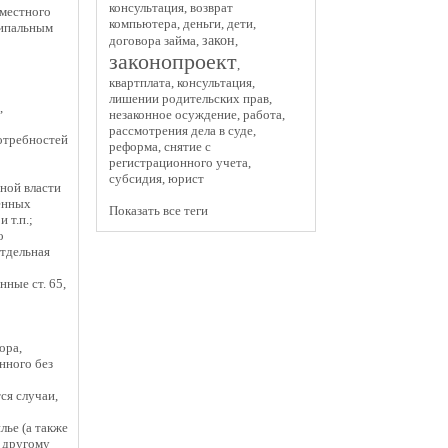
консультация
,
возврат
 местного
компьютера
,
деньги
,
дети
,
ципальным
закон
договора займа
,
,
законопроект
,
квартплата
,
консультация
,
лишении родительских прав
,
,
незаконное осуждение
,
работа
,
рассмотрения дела в суде
,
отребностей
реформа
,
снятие с
регистрационного учета
,
субсидия
,
юрист
ной власти
енных
Показать все теги
 т.п.;
о
отдельная
ные ст. 65,
ора,
нного без
ся случаи,
лье (а также
е другому