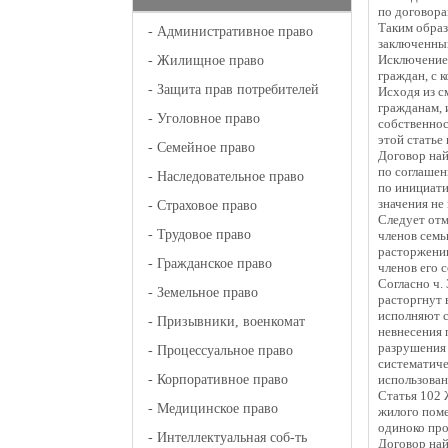
по договор
Таким образ
-
Административное право
заключенны
Исключение 
-
Жилищное право
граждан, с 
-
Защита прав потребителей
Исходя из с
гражданам, 
-
Уголовное право
собственнос
этой статье
-
Семейное право
Договор най
по соглашен
-
Наследовательное право
по инициати
значения не
-
Страховое право
Следует отм
-
Трудовое право
членов семь
расторжении
-
Гражданское право
членов его с
Согласно ч.
-
Земельное право
расторгнут 
исполняют с
-
Призывники, военкомат
невнесения 
разрушения 
-
Процессуальное право
систематиче
-
Корпоративное право
использован
Статья 102 
-
Медицинское право
жилого поме
одиноко пр
-
Интеллектуальная соб-ть
Договор най