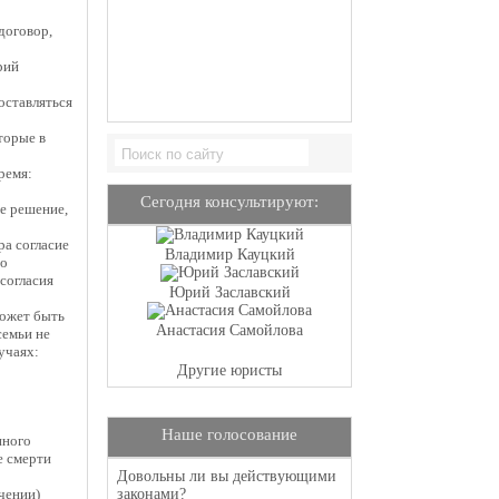
договор,
рий
оставляться
торые в
ремя:
Сегодня консультируют:
е решение,
ра согласие
Владимир Кауцкий
(о
согласия
Юрий Заславский
может быть
Анастасия Самойлова
семьи не
учаях:
Другие юристы
Наше голосование
нного
е смерти
Довольны ли вы действующими
чении)
законами?