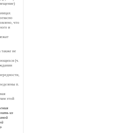
мещение)
аницах
согласно
овлено, что
ного и
лежат
 также не
ающихся (ч.
ажданин
чередности,
ределены п.
ная
лам этой
ления
лить из
 иной
ой
о