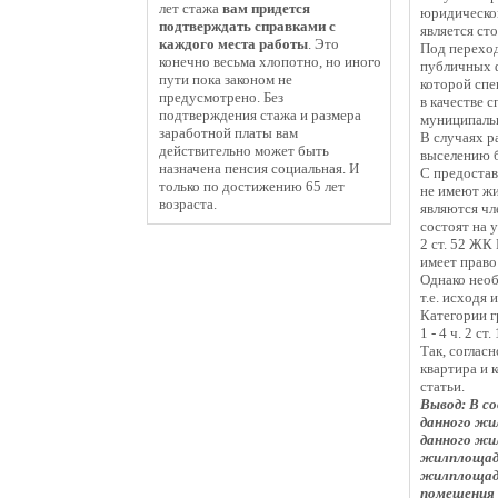
лет стажа
вам придется
юридическом
подтверждать справками с
является ст
каждого места работы
. Это
Под переход
конечно весьма хлопотно, но иного
публичных ф
пути пока законом не
которой спе
предусмотрено. Без
в качестве 
подтверждения стажа и размера
муниципаль
заработной платы вам
В случаях р
действительно может быть
выселению б
назначена пенсия социальная. И
С предостав
только по достижению 65 лет
не имеют жи
возраста.
являются чл
состоят на 
2 ст. 52 ЖК
имеет право
Однако необ
т.е. исходя 
Категории г
1 - 4 ч. 2 ст.
Так, соглас
квартира и 
статьи.
Вывод: В с
данного жи
данного жи
жилплощади
жилплощади
помещения 