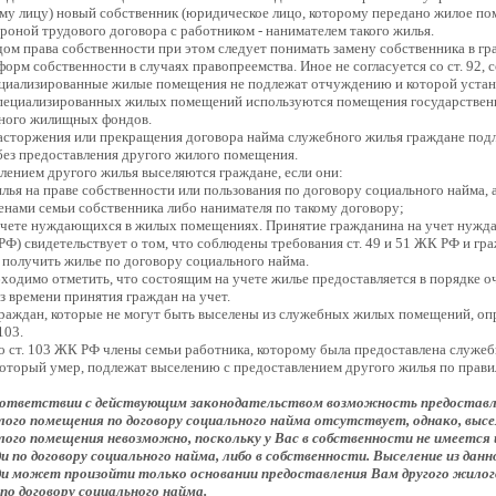
у лицу) новый собственник (юридическое лицо, которому передано жилое по
ороной трудового договора с работником - нанимателем такого жилья.
ом права собственности при этом следует понимать замену собственника в гр
орм собственности в случаях правопреемства. Иное не согласуется со ст. 92, 
циализированные жилые помещения не подлежат отчуждению и которой устан
специализированных жилых помещений используются помещения государствен
ного жилищных фондов.
асторжения или прекращения договора найма служебного жилья граждане под
ез предоставления другого жилого помещения.
лением другого жилья выселяются граждане, если они:
лья на праве собственности или пользования по договору социального найма, а
енами семьи собственника либо нанимателя по такому договору;
учете нуждающихся в жилых помещениях. Принятие гражданина на учет нужд
 РФ) свидетельствует о том, что соблюдены требования ст. 49 и 51 ЖК РФ и гр
 получить жилье по договору социального найма.
ходимо отметить, что состоящим на учете жилье предоставляется в порядке о
из времени принятия граждан на учет.
раждан, которые не могут быть выселены из служебных жилых помещений, оп
 103.
но ст. 103 ЖК РФ члены семьи работника, которому была предоставлена служеб
который умер, подлежат выселению с предоставлением другого жилья по прави
оответствии с действующим законодательством возможность предостав
лого помещения по договору социального найма отсутствует, однако, высе
лого помещения невозможно, поскольку у Вас в собственности не имеется
 по договору социального найма, либо в собственности. Выселение из данн
 может произойти только основании предоставления Вам другого жилог
по договору социального найма.