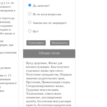
), т.е. по
Да, конечно!
тального
помещения и
Не по всем вопросам..
е перехода
вления).
Законы нас не защищают.
сохраняет
редано в
Нет!
ибо жилье в
ния
Голосовать
Результаты
рядке, как
едоставления
Облако тегов
Вред здоровью
,
Жилье для
военнослужащих
,
Как получить
е должно
отдельное жилье при сносе
,
Получение гражданства
,
Порядок
м ст. 15
лишение родительских прав.
,
вижимым
Претензия
,
Приватизация споры
,
анитарным и
Специализированное жилье
,
.
Трудовые консультации
,
лых
Усыновление
,
алкогольное
опьянение
,
апелляционная
жалоба
,
бесплатная консультация
юриста
,
бесплатная юридическая