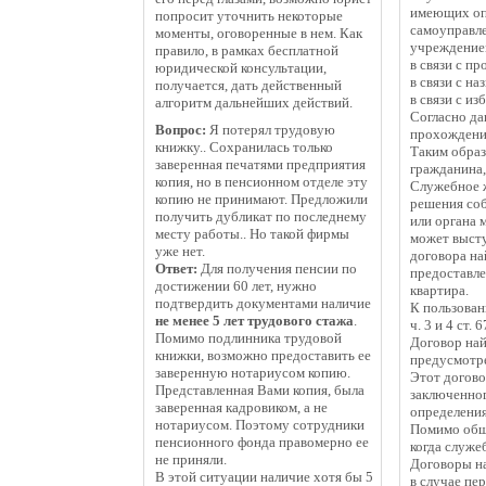
имеющих опр
попросит уточнить некоторые
самоуправл
моменты, оговоренные в нем. Как
учреждение
правило, в рамках бесплатной
в связи с п
юридической консультации,
в связи с н
получается, дать действенный
в связи с и
алгоритм дальнейших действий.
Согласно да
Вопрос:
Я потерял трудовую
прохождени
книжку.. Сохранилась только
Таким образ
заверенная печатями предприятия
гражданина,
копия, но в пенсионном отделе эту
Служебное ж
копию не принимают. Предложили
решения соб
получить дубликат по последнему
или органа 
месту работы.. Но такой фирмы
может высту
уже нет.
договора на
Ответ:
Для получения пенсии по
предоставле
достижении 60 лет, нужно
квартира.
подтвердить документами наличие
К пользова
не менее 5 лет трудового стажа
.
ч. 3 и 4 ст
Помимо подлинника трудовой
Договор най
книжки, возможно предоставить ее
предусмотр
заверенную нотариусом копию.
Этот догово
Представленная Вами копия, была
заключенног
заверенная кадровиком, а не
определения
нотариусом. Поэтому сотрудники
Помимо общи
пенсионного фонда правомерно ее
когда служе
не приняли.
Договоры на
В этой ситуации наличие хотя бы 5
в случае пе