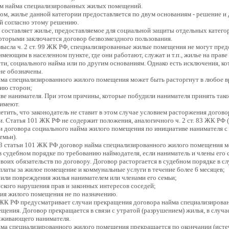
ам найма специализированных жилых помещений.
ом, жилье данной категории предоставляется по двум основаниям - решение и 
й согласно этому решению.
составляет жилье, предоставляемое для социальной защиты отдельных катего
которыми заключается договор безвозмездного пользования.
мысла ч. 2 ст. 99 ЖК РФ, специализированные жилые помещения не могут пред
имеющим в населенном пункте, где они работают, служат и т.п., жилье на праве
ти, социального найма или по другим основаниям. Однако есть исключения, ко
 не обозначены.
ма специализированного жилого помещения может быть расторгнут в любое в
ию сторон;
ве нанимателя. При этом причины, которые побудили нанимателя принять тако
 имеют.
етить, что законодатель не ставит в этом случае условием расторжения догово
и. Статья 101 ЖК РФ не содержит положения, аналогичного ч. 2 ст. 83 ЖК РФ 
 договора социального найма жилого помещения по инициативе нанимателя с 
емьи).
 3 статьи 101 ЖК РФ договор найма специализированного жилого помещения 
в судебном порядке по требованию наймодателя, если наниматель и члены его 
воих обязательств по договору. Договор расторгается в судебном порядке в сл
платы за жилое помещение и коммунальные услуги в течение более 6 месяцев;
или повреждения жилья нанимателем или членами его семьи;
ского нарушения прав и законных интересов соседей;
ия жилого помещения не по назначению.
ЖК РФ предусматривает случаи прекращения договора найма специализирова
щения. Договор прекращается в связи с утратой (разрушением) жилья, в случа
оживающего нанимателя.
ма специализированного жилого помещения прекращается по окончании (исте