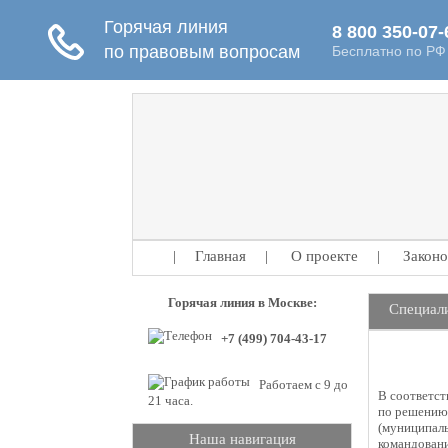
|
Главная
|
О проекте
|
Законо
Горячая линия в Москве:
Специал
+7 (499) 704-43-17
Работаем с 9 до
В соответст
21 часа.
по решению 
(муниципаль
Наша навигация
командовани