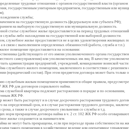
еделенные трудовые отношения с органом государственной власти (органом
ения, государственным унитарным предприятием, государственным или муни
м);
рохождением службы;
азначением на государственную должность (федеральную или субъекта РФ);
збранием на выборную государственную или муниципальную должность.
нной статье служебное жилье предоставляется на период трудовых отношений
я службы либо нахождения на государственной или выборной должности.
ом, служебное жилье предоставляется не в целях удовлетворения жилищных п
 а в связи с выполнением определенных обязанностей (работа, служба и т.п.).
илое помещение предоставляется на основании:
ственника (действующего от его имени уполномоченного органа государствен
местного самоуправления) или уполномоченных им лиц. В качестве уполномоч
пать администрация предприятий, учреждений, командование воинской части и
йма служебного жилого помещения, заключенного в соответствии с решением 
нии (юридический состав). При этом предметом договора может быть только 
нию служебным жилым помещением применяются общие правила, предусмотрен
. 67 ЖК РФ для договоров социального найма.
ма служебной квартиры подлежит расторжению в порядке и по основаниям,
енным ЖК РФ.
р может быть расторгнут и в случае досрочного расторжения трудового догов
о на определенный срок, и в случае расторжения трудового договора, заключе
 срока, а также в случае досрочного увольнения со службы и т.д.
х норм прекращения договора найма в ч. 2 ст. 102 ЖК РФ особо оговаривают
бное жилье сохраняется за нанимателем.
йма не могут быть прекращены, если при переходе права собственности на жи
редачи такого помещения в хозяйственное ведение или оперативное управлени