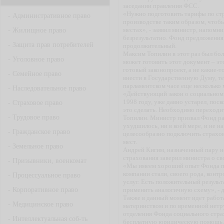
заседании правления ФСС.
«Нужно подготовить тарифы по стр
-
Административное право
производстве таким образом, чтоб
местах», - заявил министр, напомни
-
Жилищное право
безрезультатно. Фонд предложения 
-
Защита прав потребителей
продолжительный.
Максим Топилин в этот раз был бол
-
Уголовное право
может готовить этот документ – э
готовый законопроект, а не какие-
-
Семейное право
внести в Государственную Думу, те
парламентском часе еще несколько 
-
Наследовательное право
«Действующий закон о социальном 
1998 году, уже давно устарел, пос
-
Страховое право
это сделать. Необходимо переходит
-
Трудовое право
Топилин. Министр призвал Фонд ра
ухудшилось, ни в коей мере, и не н
-
Гражданское право
целесообразно подключить страхо
мест.
-
Земельное право
Андрей Кигим, назначенный пару н
страхования заверил министра о с
-
Призывники, военкомат
«Мы имеем хороший опыт Фонда по
компании стали, своего рода, конт
-
Процессуальное право
услуг. Есть положительный результ
-
Корпоративное право
применить аналогичную схему», - 
Также в данный момент идет работ
-
Медицинское право
материнством и по временной нетр
отделения Фонда социального стра
-
Интеллектуальная соб-ть
бесплатную юридическую помощь. К